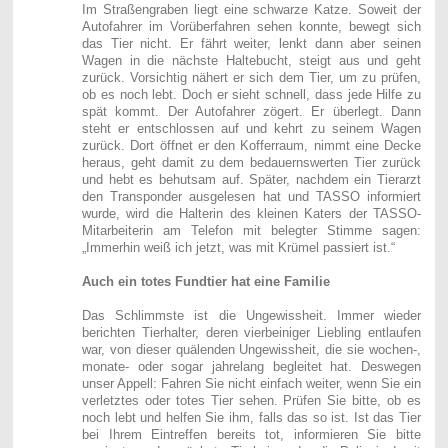
Im Straßengraben liegt eine schwarze Katze. Soweit der
Autofahrer im Vorüberfahren sehen konnte, bewegt sich
das Tier nicht. Er fährt weiter, lenkt dann aber seinen
Wagen in die nächste Haltebucht, steigt aus und geht
zurück. Vorsichtig nähert er sich dem Tier, um zu prüfen,
ob es noch lebt. Doch er sieht schnell, dass jede Hilfe zu
spät kommt. Der Autofahrer zögert. Er überlegt. Dann
steht er entschlossen auf und kehrt zu seinem Wagen
zurück. Dort öffnet er den Kofferraum, nimmt eine Decke
heraus, geht damit zu dem bedauernswerten Tier zurück
und hebt es behutsam auf. Später, nachdem ein Tierarzt
den Transponder ausgelesen hat und TASSO informiert
wurde, wird die Halterin des kleinen Katers der TASSO-
Mitarbeiterin am Telefon mit belegter Stimme sagen:
„Immerhin weiß ich jetzt, was mit Krümel passiert ist.“
Auch ein totes Fundtier hat eine Familie
Das Schlimmste ist die Ungewissheit. Immer wieder
berichten Tierhalter, deren vierbeiniger Liebling entlaufen
war, von dieser quälenden Ungewissheit, die sie wochen-,
monate- oder sogar jahrelang begleitet hat. Deswegen
unser Appell: Fahren Sie nicht einfach weiter, wenn Sie ein
verletztes oder totes Tier sehen. Prüfen Sie bitte, ob es
noch lebt und helfen Sie ihm, falls das so ist. Ist das Tier
bei Ihrem Eintreffen bereits tot, informieren Sie bitte