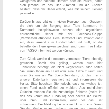
wenigstens das nächste Tierheim oder die Polizei, damit
sich jemand um das Tier kümmert und die Chance
besteht, dass der Halter erfährt, was mit seinem Liebling
passiert ist.
Darüber hinaus gibt es in vielen Regionen auch Gruppen,
die sich um die Bergung toter Tiere kümmern. In
Darmstadt beispielsweise setzen sich organisierte
ehrenamtliche Helfer mit der Facebook-Gruppe
„Vermisste/Gefundene Tiere Darmstadt und Umland“ dafür
ein, dass jemand zum Fundort fährt und prüft, ob die
betreffenden Tiere gekennzeichnet sind, damit ihre Halter
von TASSO informiert werden können.
Zum Glück werden die meisten vermissten Tiere lebendig
gefunden. Damit das gelingt, werden auch hier
Tierfreunde benötigt, die nicht wegschauen. Also helfen
Sie, wenn Ihnen ein Hund oder eine Katze zuläuft, und
rufen Sie uns an. Wir überprüfen dann, ob das Tier in
unserer Datenbank registriert ist und informieren die
Halter. Bitte beachten Sie jedoch, dass es wichtig ist,
einen Fund auch offiziell zu melden. Aus rechtlichen
Gründen müssen Sie die zuständige Behörde (meist ist
das das kommunale Fundbüro) oder nachts die Polizei
über Ihren Fund informieren, wenn Sie das Tier
mitnehmen. Die Meldung bei uns reicht nicht aus. Wenn
Sie den Vierbeiner ins Tierheim bringen, wird dieses die