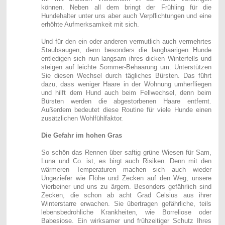
können. Neben all dem bringt der Frühling für die
Hundehalter unter uns aber auch Verpflichtungen und eine
erhöhte Aufmerksamkeit mit sich.
Und für den ein oder anderen vermutlich auch vermehrtes
Staubsaugen, denn besonders die langhaarigen Hunde
entledigen sich nun langsam ihres dicken Winterfells und
steigen auf leichte Sommer-Behaarung um. Unterstützen
Sie diesen Wechsel durch tägliches Bürsten. Das führt
dazu, dass weniger Haare in der Wohnung umherfliegen
und hilft dem Hund auch beim Fellwechsel, denn beim
Bürsten werden die abgestorbenen Haare entfernt.
Außerdem bedeutet diese Routine für viele Hunde einen
zusätzlichen Wohlfühlfaktor.
Die Gefahr im hohen Gras
So schön das Rennen über saftig grüne Wiesen für Sam,
Luna und Co. ist, es birgt auch Risiken. Denn mit den
wärmeren Temperaturen machen sich auch wieder
Ungeziefer wie Flöhe und Zecken auf den Weg, unsere
Vierbeiner und uns zu ärgern. Besonders gefährlich sind
Zecken, die schon ab acht Grad Celsius aus ihrer
Winterstarre erwachen. Sie übertragen gefährliche, teils
lebensbedrohliche Krankheiten, wie Borreliose oder
Babesiose. Ein wirksamer und frühzeitiger Schutz Ihres