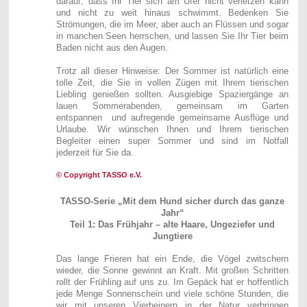
darauf, dass Ihr Tier sich am Ufer nicht verletzen kann
und nicht zu weit hinaus schwimmt. Bedenken Sie
Strömungen, die im Meer, aber auch an Flüssen und sogar
in manchen Seen herrschen, und lassen Sie Ihr Tier beim
Baden nicht aus den Augen.
Trotz all dieser Hinweise: Der Sommer ist natürlich eine
tolle Zeit, die Sie in vollen Zügen mit Ihrem tierischen
Liebling genießen sollten. Ausgiebige Spaziergänge an
lauen Sommerabenden, gemeinsam im Garten
entspannen und aufregende gemeinsame Ausflüge und
Urlaube. Wir wünschen Ihnen und Ihrem tierischen
Begleiter einen super Sommer und sind im Notfall
jederzeit für Sie da.
© Copyright TASSO e.V.
TASSO-Serie „Mit dem Hund sicher durch das ganze
Jahr“
Teil 1: Das Frühjahr – alte Haare, Ungeziefer und
Jungtiere
Das lange Frieren hat ein Ende, die Vögel zwitschern
wieder, die Sonne gewinnt an Kraft. Mit großen Schritten
rollt der Frühling auf uns zu. Im Gepäck hat er hoffentlich
jede Menge Sonnenschein und viele schöne Stunden, die
wir mit unseren Vierbeinern in der Natur verbringen