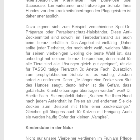
lebensbedrohliche Krankheiten, wie Borreliose oder
Babesiose. Ein wirksamer und frühzeitiger Schutz Ihres
Hundes vor den krankheitsübertragenden Plagegeistern ist
daher unerlässlich.
Dazu eignen sich zum Beispiel verschiedene Spot-On-
Präparate oder Parasitenschutz-Halsbänder. Diese Anti-
Zeckenmittel sind sowohl im Tierbedarfsmarkt als auch
beim Tierarzt erhältlich. Das Angebot ist vielfältig. „Daher
sollte jeder Tierhalter, der noch nicht weiß, welches Mittel
für seinen vierbeinigen Liebling die beste Wahl ist, das
unbedingt mit seinem Tierarzt besprechen, denn nicht für
alle Tiere sind alle Lösungen gleich gut geeignet“, rät die
für TASSO tätige Tierärztin Dr. Anette Fach. Zusätzlich
zum prophylaktischen Schutz ist es wichtig, Zecken
sofort zu entfernen. Denn: „Je länger eine Zecke vom Blut
des Hundes saugt, desto höher ist die Gefahr, dass
gefährliche Krankheitserreger übertragen werden“, weiß Dr.
Anette Fach. Sie empfiehlt daher: „Suchen Sie Ihren Hund
nach jedem Aufenthalt im Freien ab und entfernen Sie die
Zecken zum Beispiel mit Hilfe einer Zeckenzange.“
Gleiches gilt übrigens auch für Katzen mit Freigang. Auch
sie werden häufig Opfer der kleinen „Vampire“.
Kinderstube in der Natur
Nicht nur unsere Vierbeiner verdienen im Frühjahr Pflege