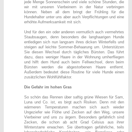
jede Menge Sonnenschein und viele schöne Stunden, die
wir mit unseren Vierbeinern in der Natur verbringen
können. Neben all dem bringt der Frühling für die
Hundehalter unter uns aber auch Verpflichtungen und eine
erhöhte Aufmerksamkeit mit sich.
Und für den ein oder anderen vermutlich auch vermehrtes
Staubsaugen, denn besonders die langhaarigen Hunde
entledigen sich nun langsam ihres dicken Winterfells und
steigen auf leichte Sommer-Behaarung um. Unterstützen
Sie diesen Wechsel durch tägliches Bürsten. Das führt
dazu, dass weniger Haare in der Wohnung umherfliegen
und hilft dem Hund auch beim Fellwechsel, denn beim
Bürsten werden die abgestorbenen Haare entfernt.
Außerdem bedeutet diese Routine für viele Hunde einen
zusätzlichen Wohlfühlfaktor.
Die Gefahr im hohen Gras
So schön das Rennen über saftig grüne Wiesen für Sam,
Luna und Co. ist, es birgt auch Risiken. Denn mit den
wärmeren Temperaturen machen sich auch wieder
Ungeziefer wie Flöhe und Zecken auf den Weg, unsere
Vierbeiner und uns zu ärgern. Besonders gefährlich sind
Zecken, die schon ab acht Grad Celsius aus ihrer
Winterstarre erwachen. Sie übertragen gefährliche, teils