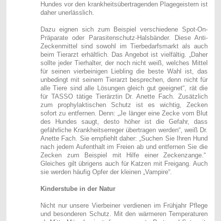
Hundes vor den krankheitsübertragenden Plagegeistern ist
daher unerlässlich.
Dazu eignen sich zum Beispiel verschiedene Spot-On-
Präparate oder Parasitenschutz-Halsbänder. Diese Anti-
Zeckenmittel sind sowohl im Tierbedarfsmarkt als auch
beim Tierarzt erhältlich. Das Angebot ist vielfältig. „Daher
sollte jeder Tierhalter, der noch nicht weiß, welches Mittel
für seinen vierbeinigen Liebling die beste Wahl ist, das
unbedingt mit seinem Tierarzt besprechen, denn nicht für
alle Tiere sind alle Lösungen gleich gut geeignet“, rät die
für TASSO tätige Tierärztin Dr. Anette Fach. Zusätzlich
zum prophylaktischen Schutz ist es wichtig, Zecken
sofort zu entfernen. Denn: „Je länger eine Zecke vom Blut
des Hundes saugt, desto höher ist die Gefahr, dass
gefährliche Krankheitserreger übertragen werden“, weiß Dr.
Anette Fach. Sie empfiehlt daher: „Suchen Sie Ihren Hund
nach jedem Aufenthalt im Freien ab und entfernen Sie die
Zecken zum Beispiel mit Hilfe einer Zeckenzange.“
Gleiches gilt übrigens auch für Katzen mit Freigang. Auch
sie werden häufig Opfer der kleinen „Vampire“.
Kinderstube in der Natur
Nicht nur unsere Vierbeiner verdienen im Frühjahr Pflege
und besonderen Schutz. Mit den wärmeren Temperaturen