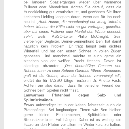
bei längeren Spaziergängen wieder über wärmende
Pullover oder Mäntelchen. Achten Sie darauf, dass die
Hundekleidung gut verarbeitet ist, und gewöhnen Sie Ihren
tierischen Liebling langsam daran, wenn das für ihn noch
neu ist.
„Auch Hunde, die rassebedingt nur wenig Unterfell
haben, können die Kälte nicht so gut vertragen, genießen
aber mit einem Pullover oder Mantel den Winter dennoch
sehr“,
weiß TASSO-Leiter Philip McCreight. Sein
vierbeiniger Begleiter, Berner-Sennenhund Ben, hat damit
natürlich kein Problem. Er trägt längst sein dichtes
Winterfell und hat den ersten Schnee in vollen Zügen
genossen. Und manchmal möchte er auch gerne ein
bisschen von der weißen Pracht fressen. Davon ist
allerdings abzuraten:
„Das übermäßige Fressen von
Schnee kann zu einer Schnee-Gastritis führen. Besonders
groß ist die Gefahr, wenn der Schnee verunreinigt ist“,
erklärt die für TASSO tätige Tierärztin Dr. Anette Fach.
Achten Sie also darauf, dass Ihr tierischer Freund den
Schnee beim Spielen nicht frisst.
Lauwarmes Pfotenbad gegen Salz- und
Splittrückstände
Etwas aufwendiger ist in der kalten Jahreszeit auch die
Pfotenpflege. Bei langhaarigen Tieren wie Ben bleiben
gerne kleine Eisklümpchen, Splittstücke oder
Streusalzreste im Fell hängen. Daher ist es wichtig, die
Haare an den Pfoten vor allem im Winter kurz zu halten.