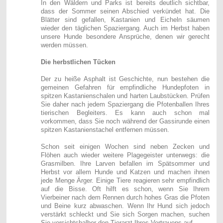
In den Wäldern und Parks ist bereits deutlich sichtbar,
dass der Sommer seinen Abschied verkündet hat. Die
Blätter sind gefallen, Kastanien und Eicheln säumen
wieder den täglichen Spaziergang. Auch im Herbst haben
unsere Hunde besondere Ansprüche, denen wir gerecht
werden müssen.
Die herbstlichen Tücken
Der zu heiße Asphalt ist Geschichte, nun bestehen die
gemeinen Gefahren für empfindliche Hundepfoten in
spitzen Kastanienschalen und harten Laubstücken. Prüfen
Sie daher nach jedem Spaziergang die Pfotenballen Ihres
tierischen Begleiters. Es kann auch schon mal
vorkommen, dass Sie noch während der Gassirunde einen
spitzen Kastanienstachel entfernen müssen.
Schon seit einigen Wochen sind neben Zecken und
Flöhen auch wieder weitere Plagegeister unterwegs: die
Grasmilben. Ihre Larven befallen im Spätsommer und
Herbst vor allem Hunde und Katzen und machen ihnen
jede Menge Ärger. Einige Tiere reagieren sehr empfindlich
auf die Bisse. Oft hilft es schon, wenn Sie Ihrem
Vierbeiner nach dem Rennen durch hohes Gras die Pfoten
und Beine kurz abwaschen. Wenn Ihr Hund sich jedoch
verstärkt schleckt und Sie sich Sorgen machen, suchen
Sie vorsichtshalber den Tierarzt Ihres Vertrauens auf.