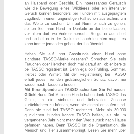
an Halsband oder Geschirr. Ein interessantes Geräusch
wie die Bewegung eines Wildtieres oder ein intensiver
Geruch können besonders bei Hunden mit ausgeprägtem
Jagdtrieb in einem ungünstigen Fall schon ausreichen, um
das Weite zu suchen. Um auf Nummer sich zu gehen,
sollten Sie Ihren Hund im Dunkeln an der Leine lassen,
vor allem dort, wo Verkehr herrscht. So gut er auch hört
und so hell er in der Dunkelheit auch leuchten mag – es
kann immer jemanden geben, der ihn übersieht.
Haben Sie auf Ihrer Gassirunde einen Hund ohne
sichtbare TASSO-Marke gesehen? Sprechen Sie sein
Frauchen oder Herrchen doch mal darauf an, ob er bereits
bei TASSO registriert ist. Denn egal ob Frühling, Sommer,
Herbst oder Winter: Mit der Registrierung bei TASSO
erhält jedes Tier den größtmöglichen Schutz davor, nie
wieder nach Hause zu finden.
Mit Ihrer Spende an TASSO schenken Sie Fellnasen-
Glück!
Rund fünf Millionen Hunde haben dank TASSO das
Glück, in ein sicheres und liebevolles Zuhause
zurückkehren zu können, wenn sie einmal entlaufen sind.
Denn sie sind bei TASSO registriert. Mehr als 30.000
glücklichen Hunden konnte TASSO helfen, als sie im
vergangenen Jahr nicht mehr den Weg zurück nach Hause
gefunden haben. Denn TASSO ist die Organisation, die
Mensch und Tier zusammenbringt. Lesen Sie mehr über