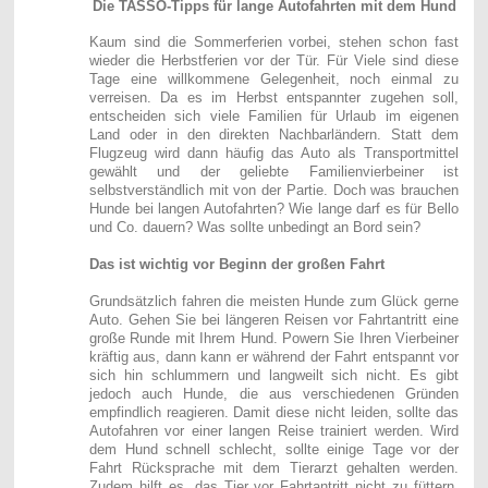
Die TASSO-Tipps für lange Autofahrten mit dem Hund
Kaum sind die Sommerferien vorbei, stehen schon fast
wieder die Herbstferien vor der Tür. Für Viele sind diese
Tage eine willkommene Gelegenheit, noch einmal zu
verreisen. Da es im Herbst entspannter zugehen soll,
entscheiden sich viele Familien für Urlaub im eigenen
Land oder in den direkten Nachbarländern. Statt dem
Flugzeug wird dann häufig das Auto als Transportmittel
gewählt und der geliebte Familienvierbeiner ist
selbstverständlich mit von der Partie. Doch was brauchen
Hunde bei langen Autofahrten? Wie lange darf es für Bello
und Co. dauern? Was sollte unbedingt an Bord sein?
Das ist wichtig vor Beginn der großen Fahrt
Grundsätzlich fahren die meisten Hunde zum Glück gerne
Auto. Gehen Sie bei längeren Reisen vor Fahrtantritt eine
große Runde mit Ihrem Hund. Powern Sie Ihren Vierbeiner
kräftig aus, dann kann er während der Fahrt entspannt vor
sich hin schlummern und langweilt sich nicht. Es gibt
jedoch auch Hunde, die aus verschiedenen Gründen
empfindlich reagieren. Damit diese nicht leiden, sollte das
Autofahren vor einer langen Reise trainiert werden. Wird
dem Hund schnell schlecht, sollte einige Tage vor der
Fahrt Rücksprache mit dem Tierarzt gehalten werden.
Zudem hilft es, das Tier vor Fahrtantritt nicht zu füttern.