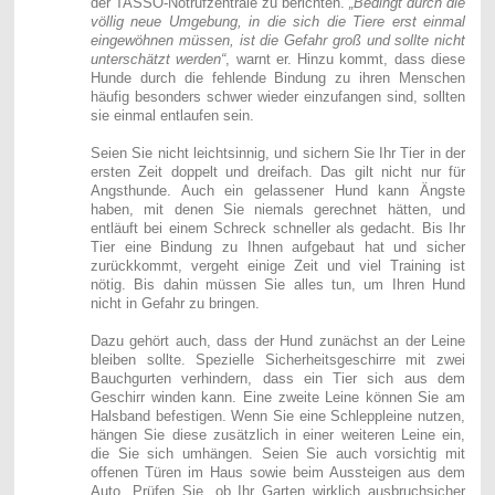
der TASSO-Notrufzentrale zu berichten.
„Bedingt durch die
völlig neue Umgebung, in die sich die Tiere erst einmal
eingewöhnen müssen, ist die Gefahr groß und sollte nicht
unterschätzt werden“
, warnt er. Hinzu kommt, dass diese
Hunde durch die fehlende Bindung zu ihren Menschen
häufig besonders schwer wieder einzufangen sind, sollten
sie einmal entlaufen sein.
Seien Sie nicht leichtsinnig, und sichern Sie Ihr Tier in der
ersten Zeit doppelt und dreifach. Das gilt nicht nur für
Angsthunde. Auch ein gelassener Hund kann Ängste
haben, mit denen Sie niemals gerechnet hätten, und
entläuft bei einem Schreck schneller als gedacht. Bis Ihr
Tier eine Bindung zu Ihnen aufgebaut hat und sicher
zurückkommt, vergeht einige Zeit und viel Training ist
nötig. Bis dahin müssen Sie alles tun, um Ihren Hund
nicht in Gefahr zu bringen.
Dazu gehört auch, dass der Hund zunächst an der Leine
bleiben sollte. Spezielle Sicherheitsgeschirre mit zwei
Bauchgurten verhindern, dass ein Tier sich aus dem
Geschirr winden kann. Eine zweite Leine können Sie am
Halsband befestigen. Wenn Sie eine Schleppleine nutzen,
hängen Sie diese zusätzlich in einer weiteren Leine ein,
die Sie sich umhängen. Seien Sie auch vorsichtig mit
offenen Türen im Haus sowie beim Aussteigen aus dem
Auto. Prüfen Sie, ob Ihr Garten wirklich ausbruchsicher