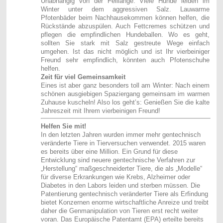
Unabhängig von der Felllänge: Viele Hunde leiden im
Winter unter dem aggressiven Salz. Lauwarme
Pfotenbäder beim Nachhausekommen können helfen, die
Rückstände abzuspülen. Auch Fettcremes schützen und
pflegen die empfindlichen Hundeballen. Wo es geht,
sollten Sie stark mit Salz gestreute Wege einfach
umgehen. Ist das nicht möglich und ist Ihr vierbeiniger
Freund sehr empfindlich, könnten auch Pfotenschuhe
helfen.
Zeit für viel Gemeinsamkeit
Eines ist aber ganz besonders toll am Winter: Nach einem
schönen ausgiebigen Spaziergang gemeinsam im warmen
Zuhause kuscheln! Also los geht’s: Genießen Sie die kalte
Jahreszeit mit Ihrem vierbeinigen Freund!
Helfen Sie mit!
In den letzten Jahren wurden immer mehr gentechnisch
veränderte Tiere in Tierversuchen verwendet. 2015 waren
es bereits über eine Million. Ein Grund für diese
Entwicklung sind neuere gentechnische Verfahren zur
„Herstellung“ maßgeschneiderter Tiere, die als „Modelle“
für diverse Erkrankungen wie Krebs, Alzheimer oder
Diabetes in den Labors leiden und sterben müssen. Die
Patentierung gentechnisch veränderter Tiere als Erfindung
bietet Konzernen enorme wirtschaftliche Anreize und treibt
daher die Genmanipulation von Tieren erst recht weiter
voran. Das Europäische Patentamt (EPA) erteilte bereits